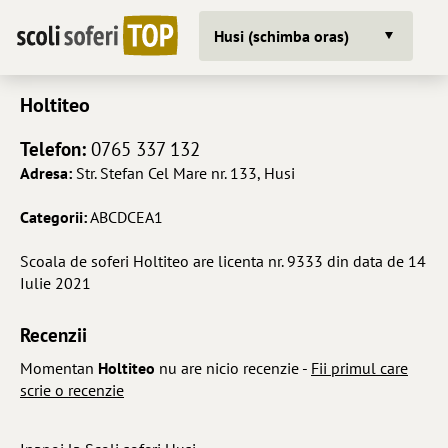
Husi (schimba oras)
Holtiteo
Telefon:
0765 337 132
Adresa:
Str. Stefan Cel Mare nr. 133, Husi
Categorii:
A
B
C
D
CE
A1
Scoala de soferi Holtiteo are licenta nr. 9333 din data de 14
Iulie 2021
Recenzii
Momentan
Holtiteo
nu are nicio recenzie -
Fii primul care
scrie o recenzie