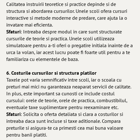
Calitatea instruirii teoretice si practice depinde si de
structura si abordarea cursurilor. Unele scoli ofera cursuri
interactive si metode moderne de predare, care ajuta la o
invatare mai eficienta.
Sfaturi
: Intreaba despre modul in care sunt structurate
cursurile de teorie si practica. Unele scoli utilizeaza
simulatoare pentru a-ti oferi o pregatire initiala inainte de a
urca la volan, iar acest lucru poate fi foarte util pentru a te
familiariza cu elementele de baza.
6. Costurile cursurilor si structura platilor
Taxele pot varia semnificativ intre scoli, iar o scoala cu
preturi mai mici nu garanteaza neaparat servicii de calitate.
In plus, este important sa cunosti ce include costul
cursului: orele de teorie, orele de practica, combustibilul,
eventuale taxe suplimentare pentru reexaminare etc.
Sfaturi
: Solicita o oferta detaliata si clara a costurilor si
intreaba daca sunt incluse si taxe aditionale. Compara
preturile si asigura-te ca primesti cea mai buna valoare
pentru banii platiti.