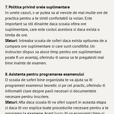
7. Politica privind orele suplimentare
In unele cazuri, s-ar putea sa ai nevoie de mai multe ore de
practica pentru a te simti confortabil la volan. Este
important sa stii dinainte daca scoala ofera ore
suplimentare, care este costul acestora si daca exista o
limita de ore.
Sfaturi
: Intreaba scoala de soferi daca exista optiunea de a
cumpara ore suplimentare si care sunt conditiile. Un
instructor dispus sa aloce timp pentru ore suplimentare
poate fi un avantaj, oferindu-ti sansa sa te pregatesti mai
bine inainte de examen.
8. Asistenta pentru programarea examenului
O scoala de soferi bine organizata te va ajuta sa iti
programezi examenul teoretic si pe cel practic, oferindu-ti
informatii clare despre pasii necesari si documentele
necesare pentru inscriere.
Sfaturi
: Afla daca scoala iti va oferi suport in aceasta etapa
si daca iti vor explica toate procedurile necesare pentru a te
programa la examene. Acest lucru iti va economisi timp si