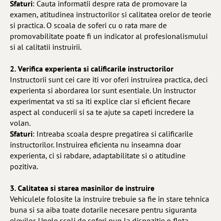
Sfaturi
: Cauta informatii despre rata de promovare la
examen, atitudinea instructorilor si calitatea orelor de teorie
si practica. O scoala de soferi cu o rata mare de
promovabilitate poate fi un indicator al profesionalismului
si al calitatii instruirii.
2. Verifica experienta si calificarile instructorilor
Instructorii sunt cei care iti vor oferi instruirea practica, deci
experienta si abordarea lor sunt esentiale. Un instructor
experimentat va sti sa iti explice clar si eficient fiecare
aspect al conducerii si sa te ajute sa capeti incredere la
volan.
Sfaturi
: Intreaba scoala despre pregatirea si calificarile
instructorilor. Instruirea eficienta nu inseamna doar
experienta, ci si rabdare, adaptabilitate si o atitudine
pozitiva.
3. Calitatea si starea masinilor de instruire
Vehiculele folosite la instruire trebuie sa fie in stare tehnica
buna si sa aiba toate dotarile necesare pentru siguranta
elevilor. Unele scoli de soferi pun la dispozitie o flota