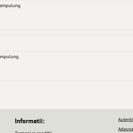
, Campulung
 Campulung
Autenti
Informatii:
Adauga 
Termeni si conditii