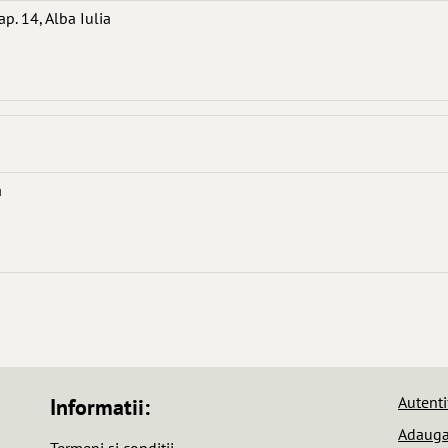
ap. 14, Alba Iulia
a
Autenti
Informatii:
Adauga 
Termeni si conditii