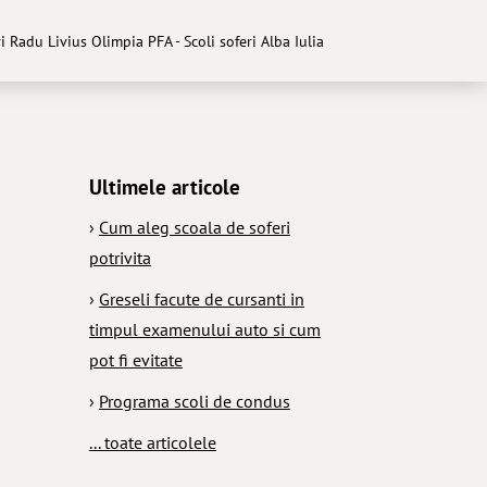
i Radu Livius Olimpia PFA - Scoli soferi Alba Iulia
Ultimele articole
›
Cum aleg scoala de soferi
potrivita
›
Greseli facute de cursanti in
timpul examenului auto si cum
pot fi evitate
›
Programa scoli de condus
... toate articolele